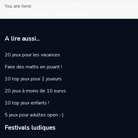
You are here:
Home
ENFANTS
Jeux 6/7 ans et plus
PIOU PIOU, jeu de coquins au poulailler !
A lire aussi...
20 jeux pour les vacances
Faire des maths en jouant
!
10 top jeux pour 2 joueurs
20 jeux à moins de 10 euros
10 top jeux enfants !
5 jeux pour adultes open ;-)
Festivals ludiques