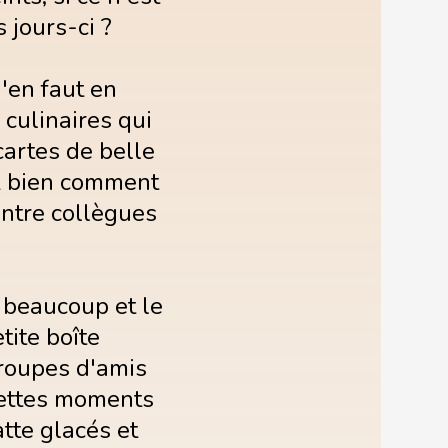
s jours-ci ?
n'en faut en
culinaires qui
cartes de belle
ez bien comment
 entre collègues
 beaucoup et le
tite boîte
roupes d'amis
uettes moments
tte glacés et