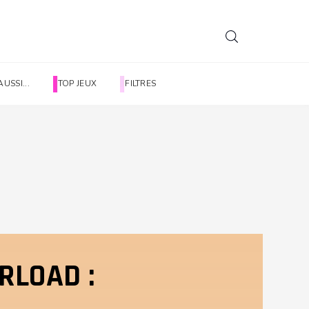
AUSSI...
TOP JEUX
FILTRES
!
ERLOAD :