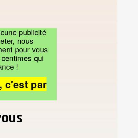
cune publicité
heter, nous
ement pour vous
s centimes qui
ance !
c'est par
vous