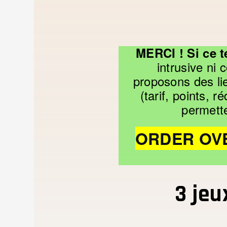
MERCI ! Si ce 
intrusive ni
proposons des li
(tarif, points, 
permette
ORDER OVER
3 jeu