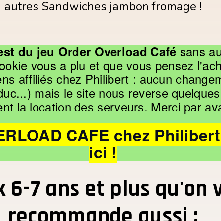
autres Sandwiches jambon fromage !
sans au
test du jeu Order Overload Café
 cookie vous a plu et que vous pensez l'ac
ens affiliés chez Philibert : aucun chang
réduc...) mais le site nous reverse quelque
nt la location des serveurs. Merci par av
LOAD CAFE chez Philibert, 
ici !
x 6-7 ans et plus qu'on 
recommande aussi :