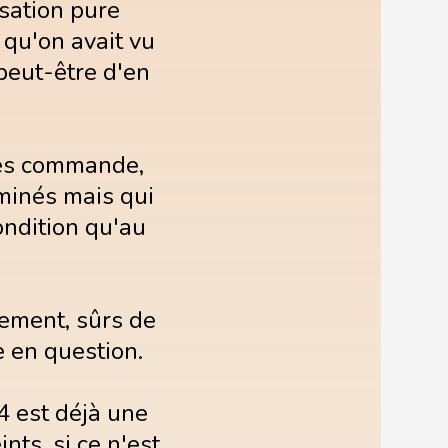
sation pure
qu'on avait vu
 peut-être d'en
les commande,
iminés mais qui
ondition qu'au
lement, sûrs de
e en question.
4 est déjà une
nts, si ce n'est