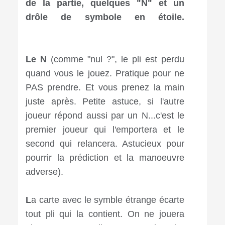
de la partie, quelques "N" et un
drôle de symbole en étoile.
⠀
⠀⠀⠀⠀⠀⠀⠀⠀⠀⠀⠀⠀⠀⠀⠀⠀⠀
Le N
(comme "nul ?", le pli est perdu
quand vous le jouez. Pratique pour ne
PAS prendre. Et vous prenez la main
juste après. Petite astuce, si l'autre
joueur répond aussi par un N...c'est le
premier joueur qui l'emportera et le
second qui relancera. Astucieux pour
pourrir la prédiction et la manoeuvre
adverse).⠀⠀⠀
⠀⠀⠀⠀⠀⠀⠀⠀⠀⠀⠀⠀⠀⠀⠀
L
a carte avec le symble étrange écarte
tout pli qui la contient. On ne jouera