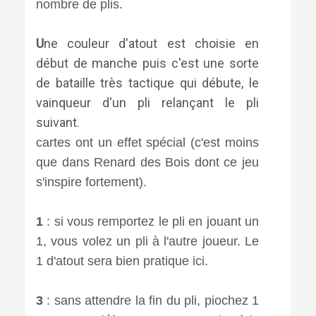
nombre de plis.
U
ne couleur d'atout est choisie en
début de manche puis c'est une sorte
de bataille très tactique qui débute, le
vainqueur d'un pli relançant le pli
suivant. ⠀⠀⠀⠀⠀⠀⠀⠀⠀⠀⠀⠀⠀⠀⠀⠀⠀⠀
cartes ont un effet spécial (c'est moins
que dans Renard des Bois dont ce jeu
s'inspire fortement).
⠀⠀⠀⠀⠀⠀⠀⠀⠀⠀⠀⠀⠀⠀⠀⠀⠀⠀
1
: si vous remportez le pli en jouant un
1, vous volez un pli à l'autre joueur. Le
1 d'atout sera bien pratique ici.⠀⠀
⠀⠀⠀⠀⠀⠀⠀
3
: sans attendre la fin du pli, piochez 1