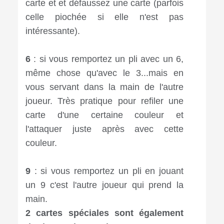
carte et et défaussez une carte (parfois
celle piochée si elle n'est pas
intéressante).⠀⠀⠀⠀⠀
⠀⠀⠀⠀
6
: si vous remportez un pli avec un 6,
même chose qu'avec le 3...mais en
vous servant dans la main de l'autre
joueur. Très pratique pour refiler une
carte d'une certaine couleur et
l'attaquer juste après avec cette
couleur.⠀⠀⠀
⠀⠀⠀⠀⠀⠀
9
: si vous remportez un pli en jouant
un 9 c'est l'autre joueur qui prend la
main.⠀⠀⠀⠀⠀⠀⠀⠀⠀⠀⠀⠀⠀⠀⠀⠀⠀⠀
2 cartes spéciales sont également